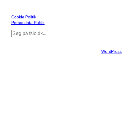
Politikker
Cookie
Politik
Persondata Politik
S
ø
g
© 2026 FSiO
Designet med
WordPress