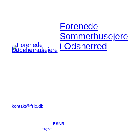
Forenede
Sommerhusejere
i Odsherred
Sommerhusejernes
fælles stemme
Kontakt
E-post:
kontakt@fsio.dk
Forretningsudvalg:
Birthe Ridderholm (
FSNR
)
Per Ole Front (
FSDT
)