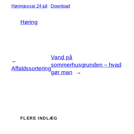
Høringssvar 24 juli
Download
Høring
Vand på
←
sommerhusgrunden – hvad
Affaldssortering
gør man
→
FLERE INDLÆG